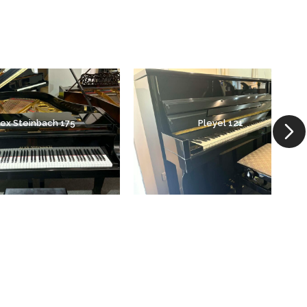
lex Steinbach 175
Pleyel 121