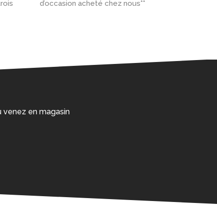
rois
d’occasion acheté chez nous**
 ou venez en magasin