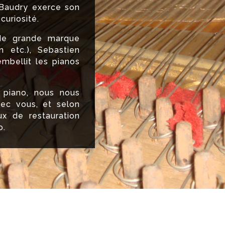
 Baudry exerce son
curiosité.
 de grande marque
n etc.), Sebastien
mbellit les pianos
 piano, nous nous
vec vous, et selon
ux de restauration
o.