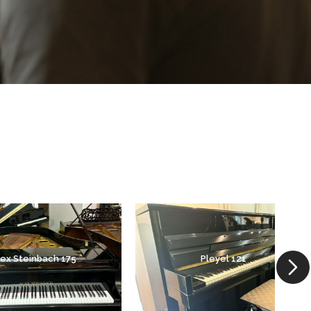
lex Steinbach 175
Pleyel 121