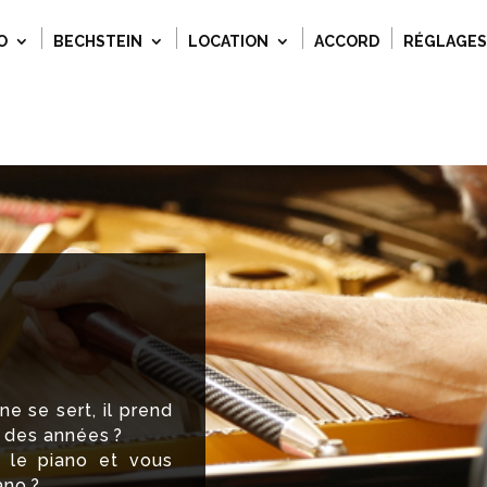
O
BECHSTEIN
LOCATION
ACCORD
RÉGLAGES
e se sert, il prend
l des années ?
r le piano et vous
ano ?