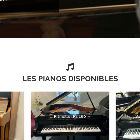

LES PIANOS DISPONIBLES
Ritmuller Rs 160
A