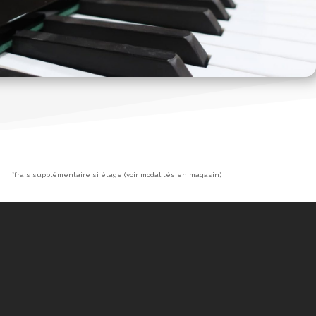
*frais supplémentaire si étage (voir modalités en magasin)