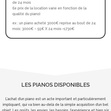
de 24 mois
(le prix de la location varie en fonction de la
qualité du piano)
ex : un piano acheté 3000€ reprise au bout de 24
mois: 3000€ – 55€ X 24 mois =1730€
LES PIANOS DISPONIBLES
L’achat d’un piano est un acte important et particulièrement
impliquant, qui va bien au-delà de la simple acquisition d’un bel
objet. Les goûts, les envies, les besoins, l’expérience et bien sûr