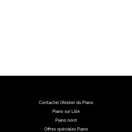

L’ATELIER DU PIANO
1, Rue d’Armentières – 59236 Frelinghien
Tél. : 03 20 48 82 27
Portable: 06 23 51 01 08
Contacter l’Atelier du Piano
Piano sur Lille
Piano nord
Offres spéciales Piano