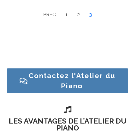
PREC
1
2
3
Besoin d’un conseil ? Une question sur un piano ?
Contactez l’Atelier du Piano ou venez en magasin
Contactez l'Atelier du
Piano

LES AVANTAGES DE L’ATELIER DU
PIANO