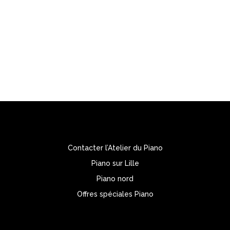
L’ATELIER DU PIANO
1, Rue d’Armentières – 59236 Frelinghien
Tél. : 03 20 48 82 27
Portable: 06 23 51 01 08
Contacter l’Atelier du Piano
Piano sur Lille
Piano nord
Offres spéciales Piano