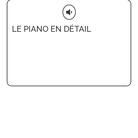

LE PIANO EN DÉTAIL
Dimensions et poids
P 190 × L
156
Poids
350 kg
Système casque vario possible
Besoin d’un conseil ? Une question sur un piano ?