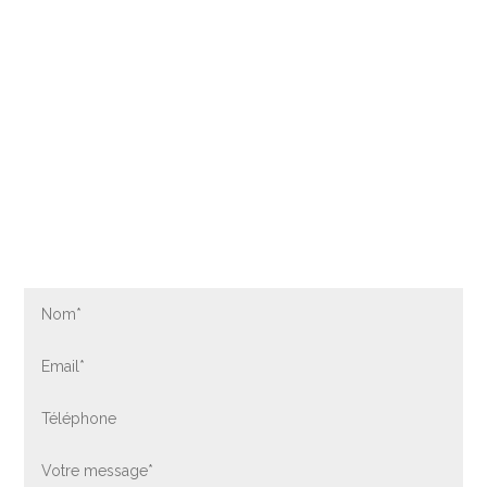

ACHETEZ UN PIANO PRÈS DE
LILLE
Contactez-nous par formulaire