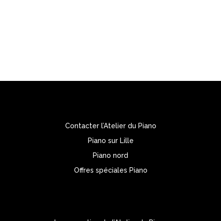
1, Rue d’Armentières – 59236 Frelinghien
Tél. : 03 20 48 82 27
Portable: 06 23 51 01 08
Contacter l’Atelier du Piano
Piano sur Lille
Piano nord
Offres spéciales Piano