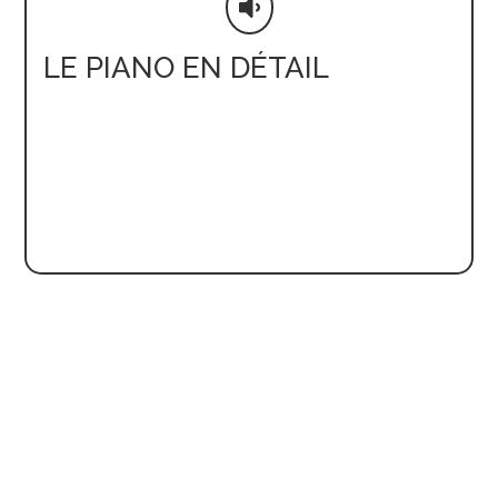

LE PIANO EN DÉTAIL
Dimensions et poids
P 175 × L
156
Poids
330 kg
Système casque vario possible
Besoin d’un conseil ? Une question sur un piano ?
Contactez l’Atelier du Piano ou venez en magasin