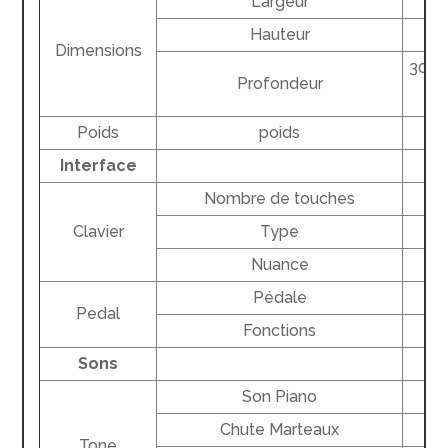
Largeur
Hauteur
Dimensions
309 m
Profondeur
Poids
poids
Interface
Nombre de touches
Clavier
Type
Nuance
Pédale
Pedal
Fonctions
Sons
Son Piano
Chute Marteaux
Tone