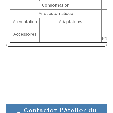
Consomation
Arret automatique
Alimentation
Adaptateurs
Ow
Accessoires
Produ
Besoin d’un conseil ? Une question sur un piano ?
Contactez l’Atelier du Piano ou venez en magasin
Contactez l'Atelier du