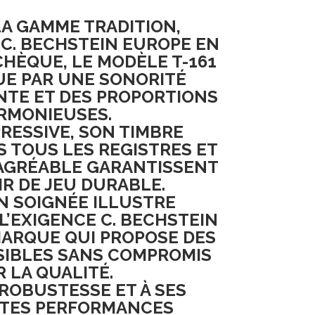
LA
GAMME TRADITION
,
R
C. BECHSTEIN EUROPE
EN
CHÈQUE
, LE
MODÈLE T-161
UE PAR UNE
SONORITÉ
NTE
ET DES
PROPORTIONS
RMONIEUSES
.
PRESSIVE
, SON
TIMBRE
S TOUS LES REGISTRES
ET
AGRÉABLE
GARANTISSENT
IR DE JEU DURABLE
.
ON SOIGNÉE
ILLUSTRE
L’EXIGENCE C. BECHSTEIN
MARQUE QUI PROPOSE DES
SIBLES
SANS COMPROMIS
R LA
QUALITÉ
.
ROBUSTESSE
ET À SES
TES PERFORMANCES