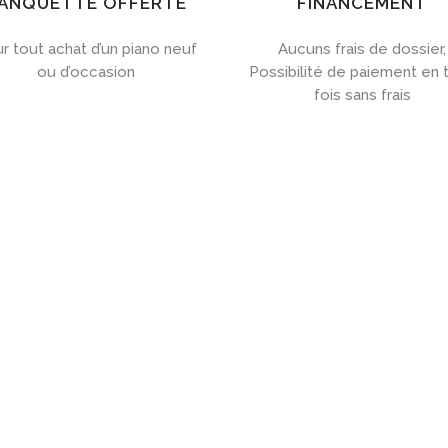
ANQUETTE OFFERTE
FINANCEMENT
r tout achat d’un piano neuf
Aucuns frais de dossier,
ou d’occasion
Possibilité de paiement en t
fois sans frais

ACHETEZ UN PIANO PRÈS DE LILLE