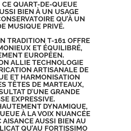
, CE
QUART-DE-QUEUE
USSI BIEN À UN
USAGE
CONSERVATOIRE
QU’À UN
E MUSIQUE PRIVÉ
.
N TRADITION T-161
OFFRE
ONIEUX ET ÉQUILIBRÉ
,
EMENT
EUROPÉEN
.
ON
ALLIE
TECHNOLOGIE
RICATION ARTISANALE DE
UE
ET
HARMONISATION
S TÊTES DE MARTEAUX
,
SULTAT D’UNE
GRANDE
SSE EXPRESSIVE
.
HAUTEMENT DYNAMIQUE
,
UEUE À LA
VOIX NUANCÉE
 AISANCE AUSSI BIEN AU
LICAT
QU’AU
FORTISSIMO