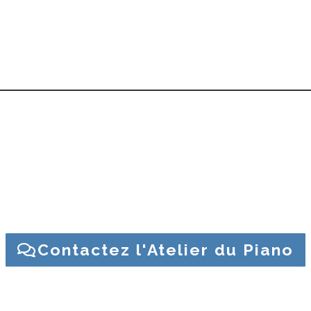
ents sont
fabriqués au cœur de l’Europe
, en
Républi
cteurs de pianos
au sein de la
filiale C. Bechstein Eur
traditionnelles
et
gestion moderne et efficiente
.
 ? Une question sur un piano ? Contactez l’Atelier du Piano
Contactez l'Atelier du Piano