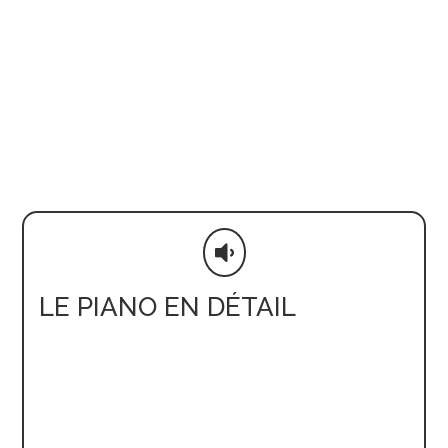

LE PIANO EN DÉTAIL
La
table d’harmonie
, performante et de
grande taille
, est produite selon des