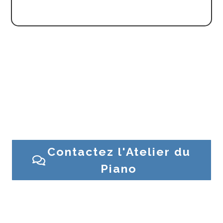
efficiente
.
Besoin d’un conseil ? Une question sur un piano ?
Contactez l’Atelier du Piano ou venez en magasin
Contactez l'Atelier du
Piano