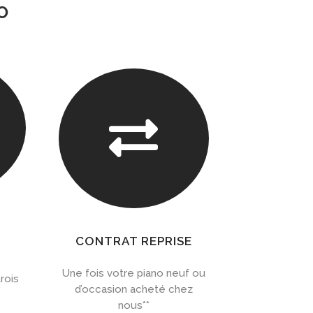
O

CONTRAT REPRISE
Une fois votre piano neuf ou
rois
d’occasion acheté chez
nous**