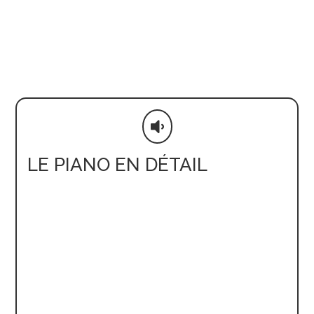

LE PIANO EN DÉTAIL
CARACTERISTIQUES
Dimensions : H 126 × L 153 × P 65
// Poids
:
248 kg
Assemblage : Allemagne – usine C.