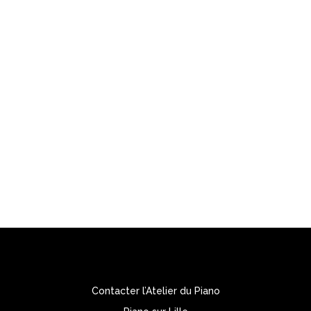
Ouvert du mardi au vendredi de 14h00 à 19h00
le samedi de 10h00 à 12h00 – 14h00 à 19h00

L’ATELIER DU PIANO
1, Rue d’Armentières – 59236 Frelinghien
Tél. : 03 20 48 82 27
Portable: 06 23 51 01 08
Contacter l’Atelier du Piano