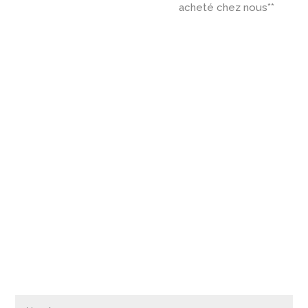
acheté chez nous**

ACHETEZ UN PIANO PRÈS DE
LILLE
Contactez-nous par formulaire