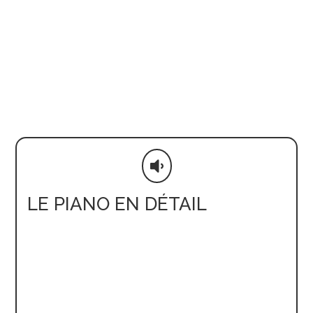

LE PIANO EN DÉTAIL
Grâce à ses dimensions intermédiaires, le
demi-queue C. Bechstein A-192
se prête
particulièrement bien aux
finitions en bois