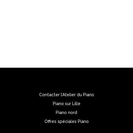

L’ATELIER DU PIANO
1, Rue d’Armentières – 59236 Frelinghien
Tél. : 03 20 48 82 27
Portable: 06 23 51 01 08
Contacter l’Atelier du Piano
Piano sur Lille
Piano nord
Offres spéciales Piano