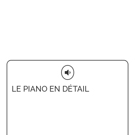

LE PIANO EN DÉTAIL
CARACTERISTIQUES
Dimensions : P 160 × L 154
//
Poids : 326