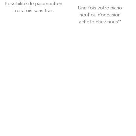
Possibilité de paiement en
Une fois votre piano
trois fois sans frais
neuf ou d’occasion
acheté chez nous**

ACHETEZ UN PIANO PRÈS DE
LILLE