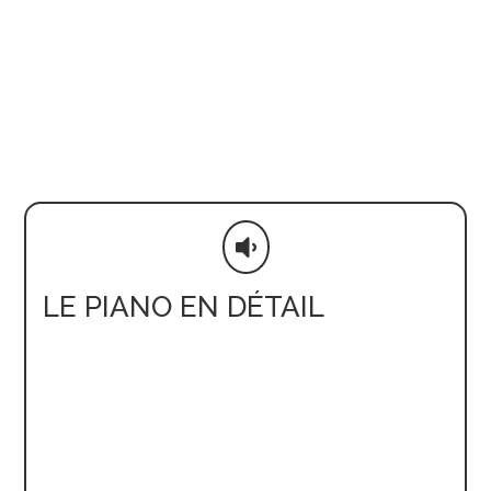

LE PIANO EN DÉTAIL
Liste non exhaustive des travaux réalisés
sur le piano:
Mécanique intégralement restaurée(cuirs,