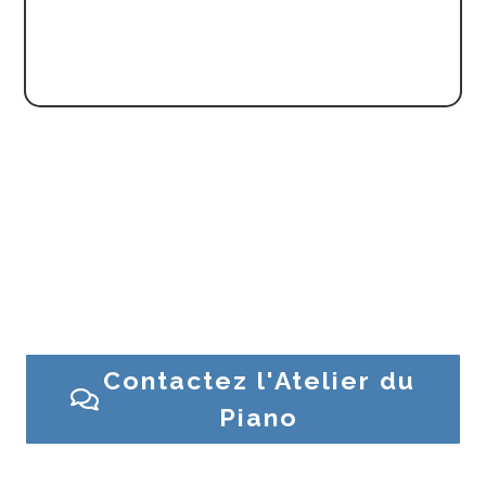
Réglage intégral de mécanique
Accord et harmonisation
Besoin d’un conseil ? Une question sur un piano ?
Contactez l’Atelier du Piano ou venez en magasin
Contactez l'Atelier du
Piano