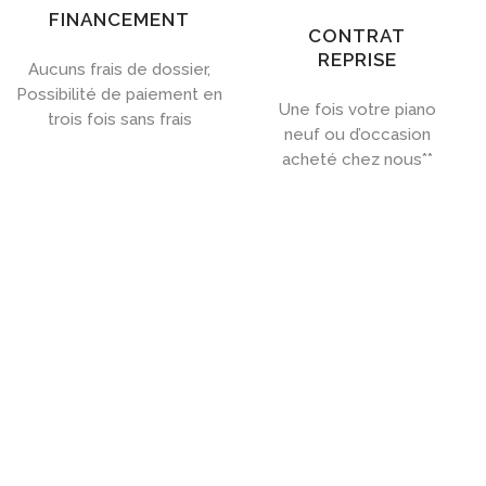
FINANCEMENT
CONTRAT
REPRISE
Aucuns frais de dossier,
Possibilité de paiement en
Une fois votre piano
trois fois sans frais
neuf ou d’occasion
acheté chez nous**

ACHETEZ UN PIANO PRÈS DE
LILLE