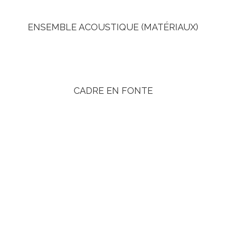
ENSEMBLE ACOUSTIQUE (MATÉRIAUX)
éa, acajou, pin et érable de montagne de la qualité la plus n
CADRE EN FONTE
 et la forme particulière du cadre réduisent ses vibrations
garantissant ainsi une grande vitesse de transmission du son
u cadre en fonte et des pièces en bois de l’ensemble acous
du cadre.