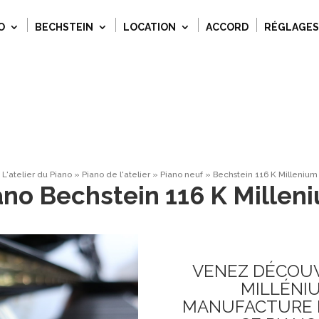
O
BECHSTEIN
LOCATION
ACCORD
RÉGLAGES
L'atelier du Piano
»
Piano de l'atelier
»
Piano neuf
»
Bechstein 116 K Millenium
ano Bechstein 116 K Millen
VENEZ DÉCOUVR
MILLÉNIU
MANUFACTURE D