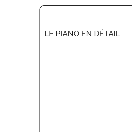
LE PIANO EN DÉTAIL
Épicéa de montagne poussé lentement a
Conçue comme une membrane, la surf