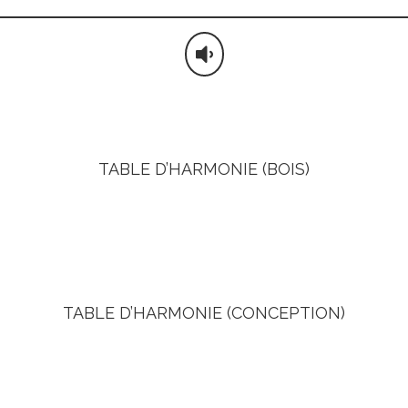

TABLE D’HARMONIE (BOIS)
u-dessus de 1000 mètres d’altitude dans le Val di Fiemme (
par Antonio Stradivari.
TABLE D’HARMONIE (CONCEPTION)
ace de projection étant adaptée en fonction du modèle c
les violons.