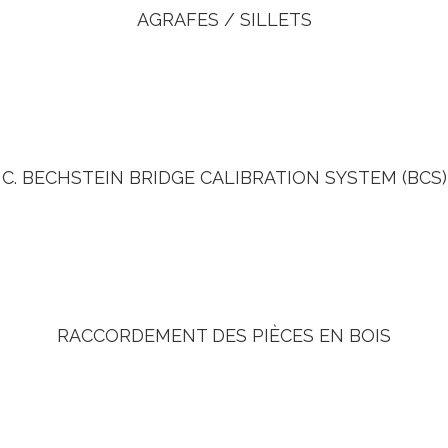
AGRAFES / SILLETS
nnement précis de toutes les cordes. Ce dispositif employé 
richesse exceptionnelle de la voix des pianos C. Bechstein.
C. BECHSTEIN BRIDGE CALIBRATION SYSTEM (BCS)
s en utilisant la technologie CNC. Une précision au centièm
t des fréquences à la table d’harmonie, ainsi qu’une project
RACCORDEMENT DES PIÈCES EN BOIS
Renforcé à l’aide de queues d’aronde.