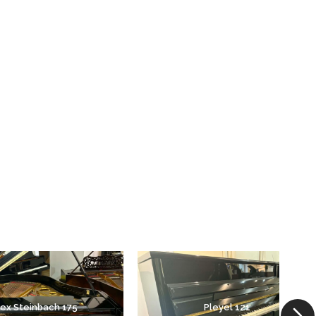
lex Steinbach 175
Pleyel 121