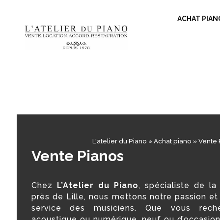
ACHAT PIAN
L'atelier du Piano
»
Achat piano
»
Vente 
Vente Pianos
Chez
L’Atelier du Piano
, spécialiste de l
près de Lille, nous mettons notre passion et
service des musiciens. Que vous rech
acoustique ou numérique, neuf ou d’occasion