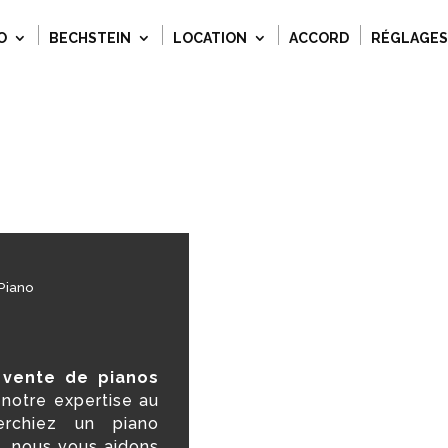
O
BECHSTEIN
LOCATION
ACCORD
RÉGLAGES
Piano
a
vente de pianos
 notre expertise au
erchiez un piano
, nous vous aidons