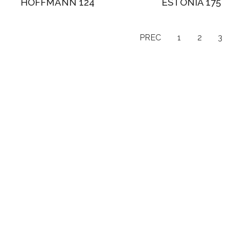
HOFFMANN 124
ESTONIA 175
PREC
1
2
3