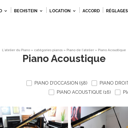
O
BECHSTEIN
LOCATION
ACCORD
RÉGLAGES
L'atelier du Piano
»
catégories pianos
»
Piano de l'atelier
»
Piano Acoustique
Piano Acoustique
ILTRE SELECTION PIANO
PIANO D’OCCASION
(58)
PIANO DROI
PIANO ACOUSTIQUE
(16)
P