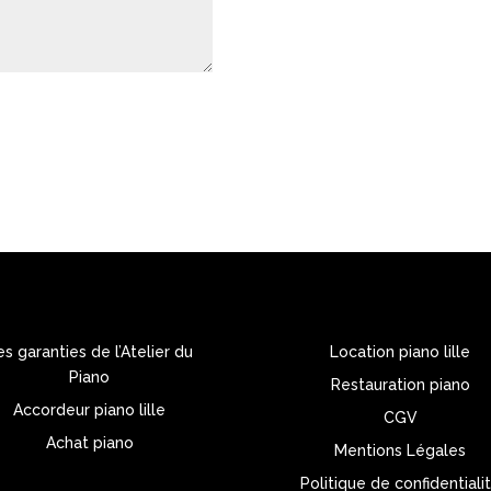
Envoyer
es garanties de l’Atelier du
Location piano lille
Piano
Restauration piano
Accordeur piano lille
CGV
Achat piano
Mentions Légales
Politique de confidentiali