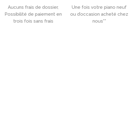
Aucuns frais de dossier,
Une fois votre piano neuf
Possibilité de paiement en
ou d’occasion acheté chez
trois fois sans frais
nous**

ACHETEZ UN PIANO PRÈS DE
LILLE