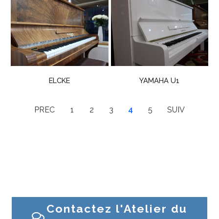
ELCKE
YAMAHA U1
PREC
1
2
3
4
5
SUIV
Besoin d’un conseil ? Une question sur un piano ?
Contactez l’Atelier du Piano ou venez en magasin
Contactez l'Atelier du