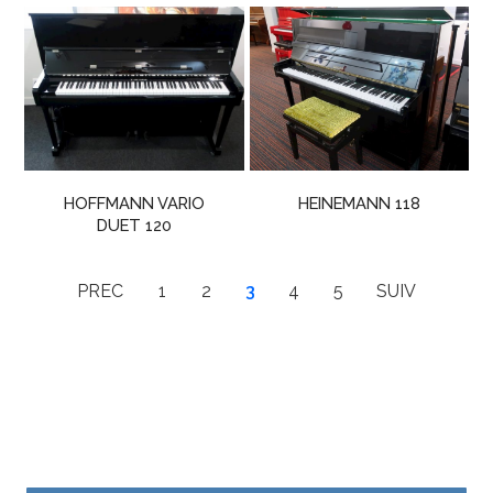
HOFFMANN VARIO
HEINEMANN 118
DUET 120
PREC
1
2
3
4
5
SUIV
Besoin d’un conseil ? Une question sur un piano ?
Contactez l’Atelier du Piano ou venez en magasin