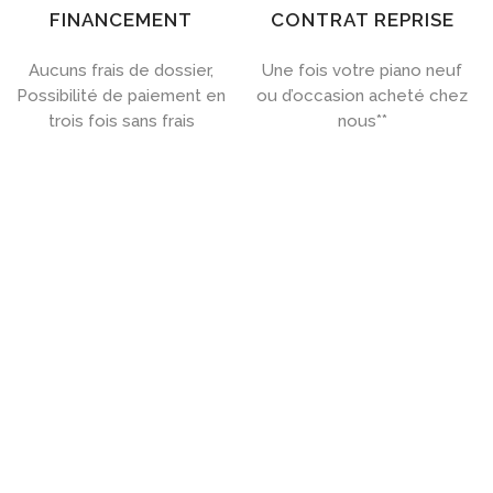
FINANCEMENT
CONTRAT REPRISE
Aucuns frais de dossier,
Une fois votre piano neuf
Possibilité de paiement en
ou d’occasion acheté chez
trois fois sans frais
nous**

ACHETEZ UN PIANO PRÈS DE
LILLE